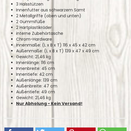
3 Halsstützen
Innenfutter aus schwarzem Samt
2 Metallgriffe (oben und unten)
2 Gummifüße
2 Hartplastikräder
interne Zubehörtasche
Chrom-Hardware
Innenmaße: (L x B x T) 116 x 45 x 42 cm
Außenmaße: (L x B x T) 139 x 47 x 49 cm
Gewicht: 21,46 kg
Innenlänge: 116 cm
Innenbreite: 45 cm
Innentiefe: 42 cm
Außenlänge: 139 cm
Außenbreite: 47 cm
Außentiefe: 49 cm
Gewicht: 21,46 kg
Nur Abholung - Kein Versand!