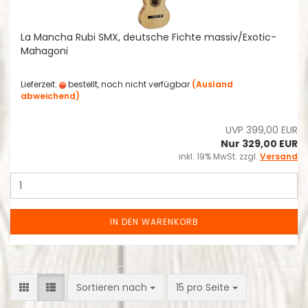
La Mancha Rubi SMX, deutsche Fichte massiv/Exotic-
Mahagoni
Lieferzeit:
bestellt, noch nicht verfügbar
(Ausland
abweichend)
UVP 399,00 EUR
Nur 329,00 EUR
inkl. 19% MwSt. zzgl.
Versand
IN DEN WARENKORB
Sortieren nach
pro Seite
Sortieren nach
15 pro Seite