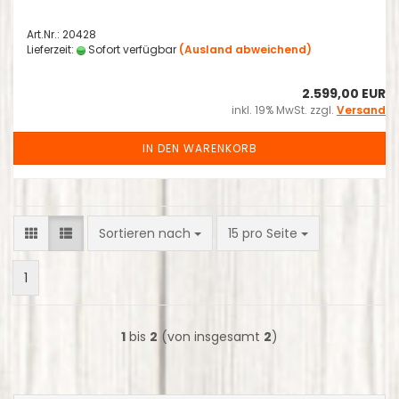
Art.Nr.: 20428
Lieferzeit:
Sofort verfügbar
(Ausland abweichend)
2.599,00 EUR
inkl. 19% MwSt. zzgl.
Versand
IN DEN WARENKORB
Sortieren nach
pro Seite
Sortieren nach
15 pro Seite
1
1
bis
2
(von insgesamt
2
)