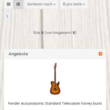
Sortieren nach
pro Seite
Sortieren nach
15 pro Seite
1
1
bis
5
(von insgesamt
5
)
Angebote
Fender Acoustasonic Standard Telecaster honey burst