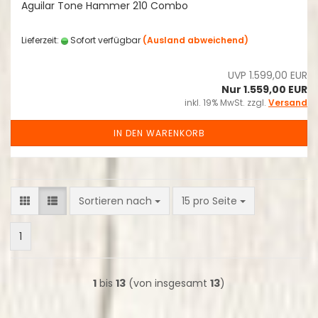
Aguilar Tone Hammer 210 Combo
Lieferzeit:
Sofort verfügbar
(Ausland abweichend)
UVP 1.599,00 EUR
Nur 1.559,00 EUR
inkl. 19% MwSt. zzgl.
Versand
IN DEN WARENKORB
Sortieren nach
pro Seite
Sortieren nach
15 pro Seite
1
1
bis
13
(von insgesamt
13
)