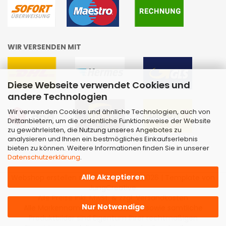
WIR VERSENDEN MIT
Diese Webseite verwendet Cookies und
andere Technologien
Wir verwenden Cookies und ähnliche Technologien, auch von
Drittanbietern, um die ordentliche Funktionsweise der Website
zu gewährleisten, die Nutzung unseres Angebotes zu
analysieren und Ihnen ein bestmögliches Einkaufserlebnis
bieten zu können. Weitere Informationen finden Sie in unserer
Datenschutzerklärung
.
Alle Akzeptieren
Webshop erstellen
mit Gambio.de © 2026 | Template von
JungCreative
.
Alle Preise inkl. MwSt. & zzgl. Versandkosten
Nur Notwendige
Alle Markennamen, Warenzeichen sowie sämtliche
Produktbilder sind Eigentum Ihrer rechtmäßigen