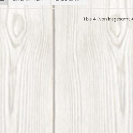
1
bis
4
(von insgesamt