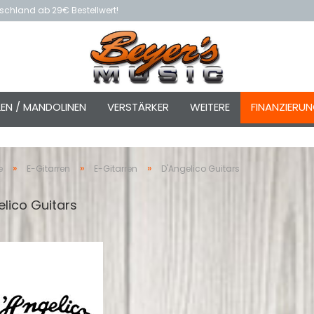
schland ab 29€ Bestellwert!
LEN / MANDOLINEN
VERSTÄRKER
WEITERE
FINANZIERU
»
»
»
e
E-Gitarren
E-Gitarren
D'Angelico Guitars
elico Guitars