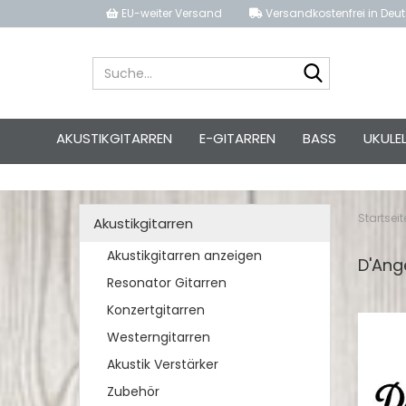
EU-weiter Versand
Versandkostenfrei in Deut
Suche...
AKUSTIKGITARREN
E-GITARREN
BASS
UKULE
Startseit
Akustikgitarren
Akustikgitarren anzeigen
D'Ang
Resonator Gitarren
Konzertgitarren
Westerngitarren
Akustik Verstärker
Zubehör