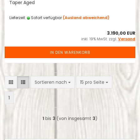
Taper Aged
Lieferzeit:
Sofort verfügbar
(Ausland abweichend)
3.190,00 EUR
inkl. 19% MwSt. zzgl.
Versand
IN DEN WARENKORB
Sortieren nach
pro Seite
Sortieren nach
15 pro Seite
1
1
bis
3
(von insgesamt
3
)