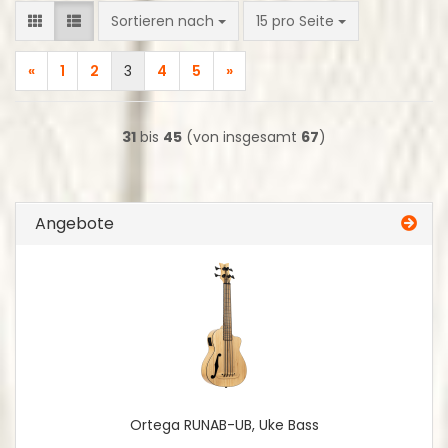
Sortieren nach
pro Seite
Sortieren nach
15 pro Seite
«
1
2
3
4
5
»
31
bis
45
(von insgesamt
67
)
Angebote
Ortega RUNAB-UB, Uke Bass