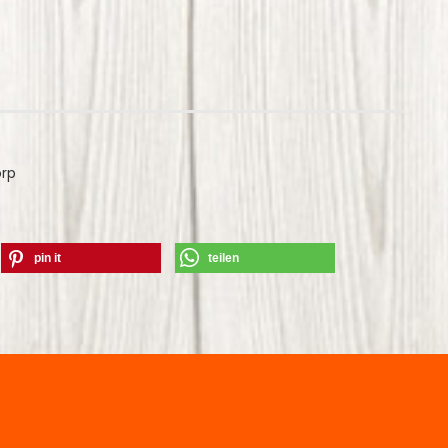
orp
pin it
teilen