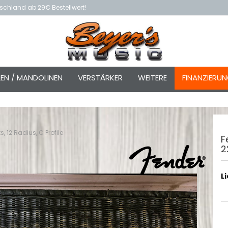
schland ab 29€ Bestellwert!
LEN / MANDOLINEN
VERSTÄRKER
WEITERE
FINANZIERU
, 12 Radius, C Profile
F
2
L