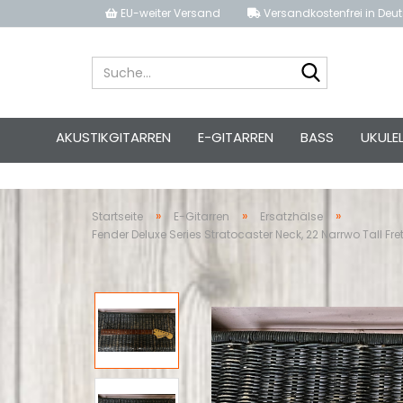
EU-weiter Versand
Versandkostenfrei in Deut
Suche...
AKUSTIKGITARREN
E-GITARREN
BASS
UKULE
»
»
»
Startseite
E-Gitarren
Ersatzhälse
Fender Deluxe Series Stratocaster Neck, 22 Narrwo Tall Frets