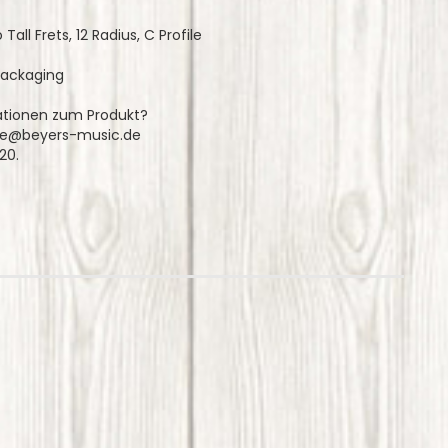
all Frets, 12 Radius, C Profile
packaging
ationen zum Produkt?
arre@beyers-music.de
20.