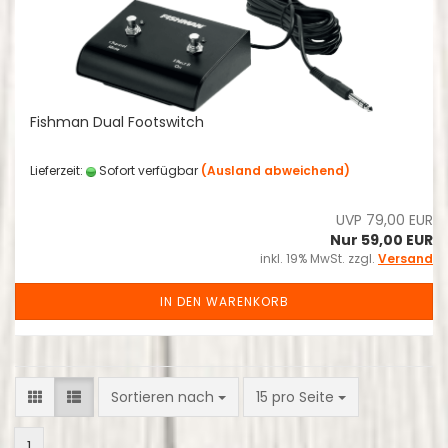
Fishman Dual Footswitch
Lieferzeit:
Sofort verfügbar
(Ausland abweichend)
UVP 79,00 EUR
Nur 59,00 EUR
inkl. 19% MwSt. zzgl.
Versand
IN DEN WARENKORB
Sortieren nach
pro Seite
Sortieren nach
15 pro Seite
1