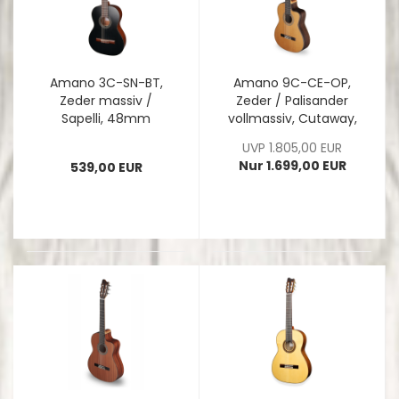
Amano 3C-SN-BT,
Amano 9C-CE-OP,
Zeder massiv /
Zeder / Palisander
Sapelli, 48mm
vollmassiv, Cutaway,
Sattelbreite, made in
Tonabnehmer,
UVP 1.805,00 EUR
EU
made in Spain
Nur 1.699,00 EUR
539,00 EUR