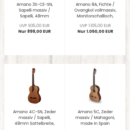
Amano 3S-CE-SN,
Amano 8A, Fichte /
Sapelli massiv /
Ovangkol vollmassiv,
Sapelli, 48mm
Monitorschallloch,
Sattelbreite,
made in Spain
UVP 935,00 EUR
UVP 1.105,00 EUR
Tonabnehmer,
Nur 899,00 EUR
Nur 1.050,00 EUR
made in Spain
Amano 4C-SN, Zeder
Amano 5C, Zeder
massiv / Sapelli,
massiv / Mahagoni,
48mm Sattelbreite,
made in Spain
made in Spain