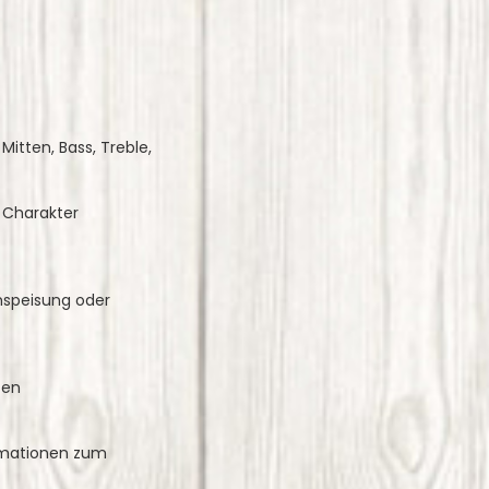
itten, Bass, Treble,
k Charakter
mspeisung oder
ten
ormationen zum