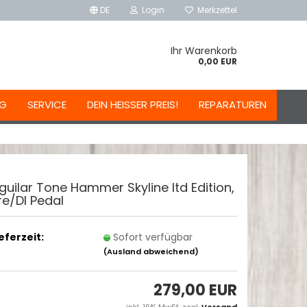
DE
Login
Merkzettel
Ihr Warenkorb
0,00 EUR
NG
SERVICE
DEIN HEISSER PREIS!
REPARATUREN
guilar Tone Hammer Skyline ltd Edition,
re/DI Pedal
ieferzeit:
Sofort verfügbar
(Ausland abweichend)
279,00 EUR