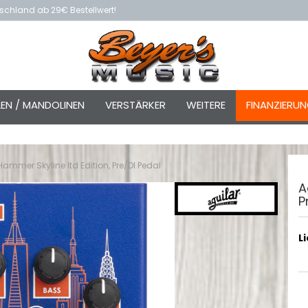
schland ab 29€ Bestellwert!
LEN / MANDOLINEN
VERSTÄRKER
WEITERE
FINANZIERU
ammer Skyline ltd Edition, Pre/DI Pedal
A
P
L