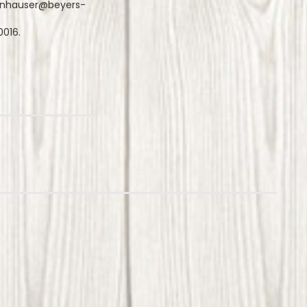
teinhauser@beyers-
0016.