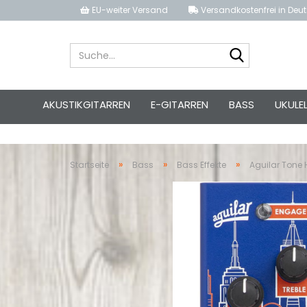
EU-weiter Versand
Versandkostenfrei in Deut
Suche...
AKUSTIKGITARREN
E-GITARREN
BASS
UKULE
»
»
»
Startseite
Bass
Bass Effekte
Aguilar Tone H