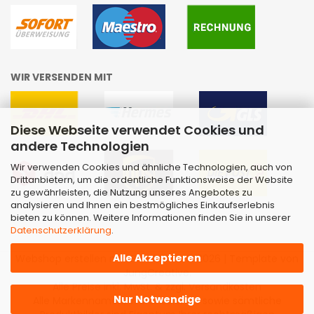
WIR VERSENDEN MIT
Diese Webseite verwendet Cookies und
andere Technologien
Wir verwenden Cookies und ähnliche Technologien, auch von
Drittanbietern, um die ordentliche Funktionsweise der Website
zu gewährleisten, die Nutzung unseres Angebotes zu
analysieren und Ihnen ein bestmögliches Einkaufserlebnis
bieten zu können. Weitere Informationen finden Sie in unserer
Datenschutzerklärung
.
Alle Akzeptieren
Webshop erstellen
mit Gambio.de © 2026 | Template von
JungCreative
.
Alle Preise inkl. MwSt. & zzgl. Versandkosten
Nur Notwendige
Alle Markennamen, Warenzeichen sowie sämtliche